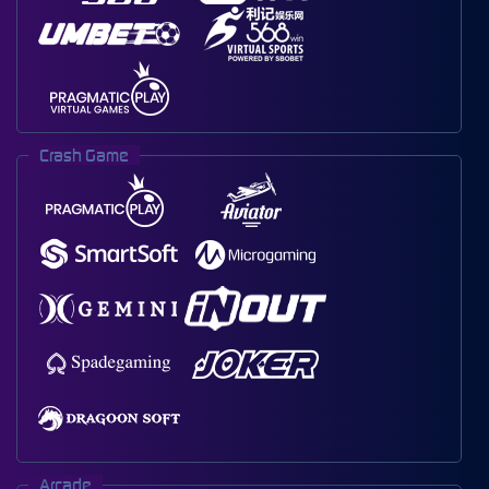
Crash Game
Arcade