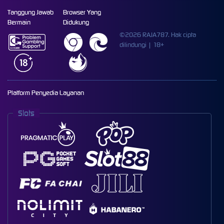
Tanggung Jawab
Browser Yang
Bermain
Didukung
©2026 RAJA787. Hak cipta
dilindungi | 18+
Platform Penyedia Layanan
Slots