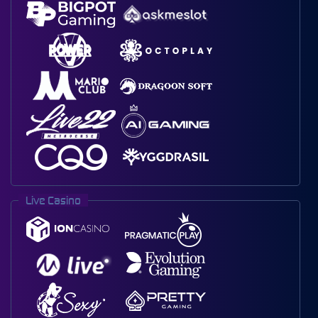
Live Casino