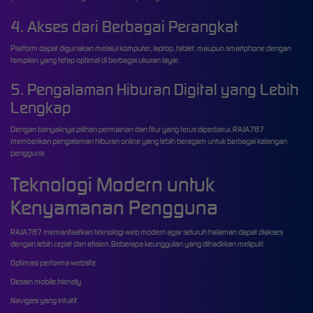
4. Akses dari Berbagai Perangkat
Platform dapat digunakan melalui komputer, laptop, tablet, maupun smartphone dengan
tampilan yang tetap optimal di berbagai ukuran layar.
5. Pengalaman Hiburan Digital yang Lebih
Lengkap
Dengan banyaknya pilihan permainan dan fitur yang terus diperbarui, RAJA787
memberikan pengalaman hiburan online yang lebih beragam untuk berbagai kalangan
pengguna.
Teknologi Modern untuk
Kenyamanan Pengguna
RAJA787 memanfaatkan teknologi web modern agar seluruh halaman dapat diakses
dengan lebih cepat dan efisien. Beberapa keunggulan yang dihadirkan meliputi:
Optimasi performa website.
Desain mobile friendly.
Navigasi yang intuitif.