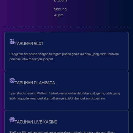
E-Sports
Sabung
Ayam
TARUHAN SLOT
Penyedia slot online dengan beragam pilihan game menarik yang memudahkan
pemain untuk mencapai jackpot
TARUHAN OLAHRAGA
Sportsbook Gaming Platform Terbaik menawarkan lebih banyak game, odds yang
lebih tinggi, dan menyediakan pilihan yang lebih banyak untuk pemain.
TARUHAN LIVE KASINO
Platform Pilihan bagi perusahaan-perusahaan terbaik di dunia, dengan pilihan