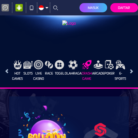
MASUK
DAFTAR
HOT
SLOTS
LIVE
RACE
TOGEL
OLAHRAGA
CRASH
ARCADE
POKER
E-
SABUN
GAMES
CASINO
GAME
SPORTS
AYAM