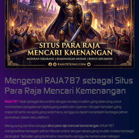
Mengenal RAJA787 sebagai Situs
Para Raja Mencari Kemenangan
RAJA787
hadir sebagai situs online dengan konsep modern yang dirancang untuk
memberikan pengalaman digital yang praktis dan nyaman. Dengan tampilan yang
responsif serta navigasi yang sederhana, pengguna dapat menjelajahi berbagai pilihan
permainan dalam satu platform.
Mengusung identitas sebagai
situs para raja mencari kemenangan
, RAJA787
menghadirkan beragam pilihan hiburan online dengan akses yang mudah melalui berbagai
perangkat. Tampilan yang terstruktur membantu pengguna menemukan kategori