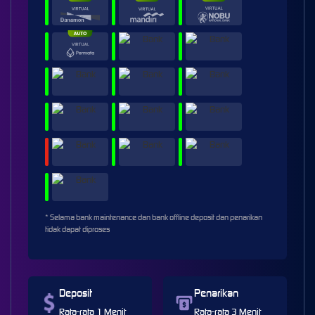
* Selama bank maintenance dan bank offline deposit dan penarikan
tidak dapat diproses
Deposit
Penarikan
Rata-rata 1 Menit
Rata-rata 3 Menit