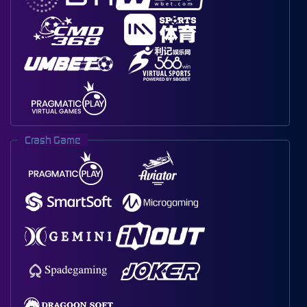
Crash Game