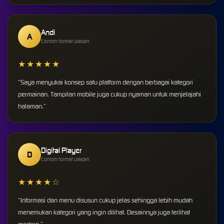
Andi
A
Contoh format ulasan
★★★★★
“Saya menyukai konsep satu platform dengan berbagai kategori
permainan. Tampilan mobile juga cukup nyaman untuk menjelajahi
halaman.”
Digital Player
D
Contoh format ulasan
★★★★☆
“Informasi dan menu disusun cukup jelas sehingga lebih mudah
menemukan kategori yang ingin dilihat. Desainnya juga terlihat
modern.”