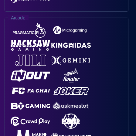
Arcade