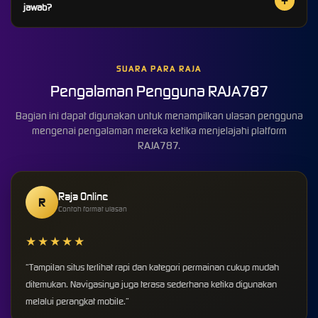
+
jawab?
SUARA PARA RAJA
Pengalaman Pengguna RAJA787
Bagian ini dapat digunakan untuk menampilkan ulasan pengguna
mengenai pengalaman mereka ketika menjelajahi platform
RAJA787.
Raja Online
R
Contoh format ulasan
★★★★★
“Tampilan situs terlihat rapi dan kategori permainan cukup mudah
ditemukan. Navigasinya juga terasa sederhana ketika digunakan
melalui perangkat mobile.”