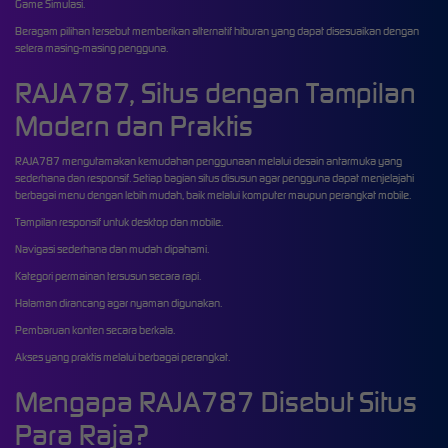
Game Simulasi.
Beragam pilihan tersebut memberikan alternatif hiburan yang dapat disesuaikan dengan
selera masing-masing pengguna.
RAJA787, Situs dengan Tampilan
Modern dan Praktis
RAJA787 mengutamakan kemudahan penggunaan melalui desain antarmuka yang
sederhana dan responsif. Setiap bagian situs disusun agar pengguna dapat menjelajahi
berbagai menu dengan lebih mudah, baik melalui komputer maupun perangkat mobile.
Tampilan responsif untuk desktop dan mobile.
Navigasi sederhana dan mudah dipahami.
Kategori permainan tersusun secara rapi.
Halaman dirancang agar nyaman digunakan.
Pembaruan konten secara berkala.
Akses yang praktis melalui berbagai perangkat.
Mengapa RAJA787 Disebut Situs
Para Raja?