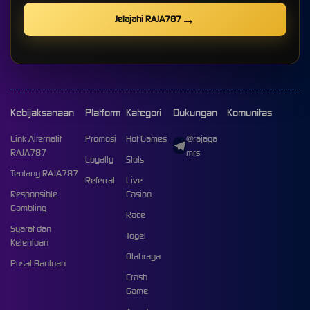
→
Jelajahi RAJA787
Kebijaksanaan
Platform
Kategori
Dukungan
Komunitas
Link Alternatif
Promosi
Hot Games
@rajaga
RAJA787
mrs
Loyalty
Slots
Tentang RAJA787
Referral
Live
Responsible
Casino
Gambling
Race
Syarat dan
Togel
Ketentuan
Olahraga
Pusat Bantuan
Crash
Game