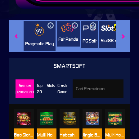
i
i
i
i
i
Facha
Fat Panda
Slot88 x PP
PG Soft
Pragmatic Play
SMARTSOFT
Semua
Top
Slots
Crash
permainan
20
Game
Bao Slot 5X
Multi Hot 100
Habesha Fortune 5
Jingle Bell Bonanza
Multi Hot 5 Deluxe