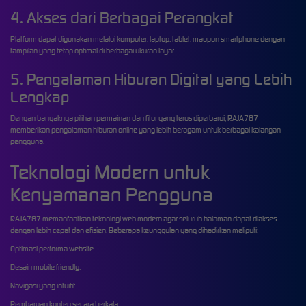
4. Akses dari Berbagai Perangkat
Platform dapat digunakan melalui komputer, laptop, tablet, maupun smartphone dengan
tampilan yang tetap optimal di berbagai ukuran layar.
5. Pengalaman Hiburan Digital yang Lebih
Lengkap
Dengan banyaknya pilihan permainan dan fitur yang terus diperbarui, RAJA787
memberikan pengalaman hiburan online yang lebih beragam untuk berbagai kalangan
pengguna.
Teknologi Modern untuk
Kenyamanan Pengguna
RAJA787 memanfaatkan teknologi web modern agar seluruh halaman dapat diakses
dengan lebih cepat dan efisien. Beberapa keunggulan yang dihadirkan meliputi:
Optimasi performa website.
Desain mobile friendly.
Navigasi yang intuitif.
Pembaruan konten secara berkala.