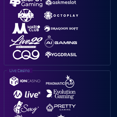
Live Casino