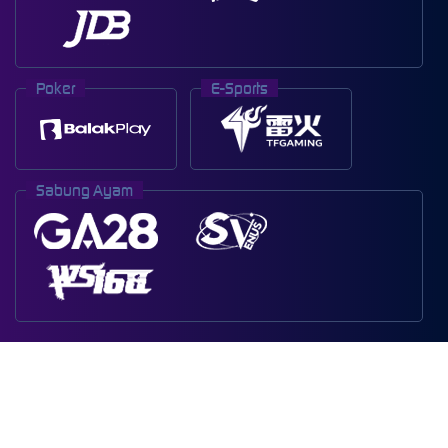
Poker
E-Sports
Sabung Ayam