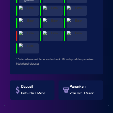
* Selama bank maintenance dan bank offline deposit dan penarikan
tidak dapat diproses
Deposit
Penarikan
Rata-rata 1 Menit
Rata-rata 3 Menit