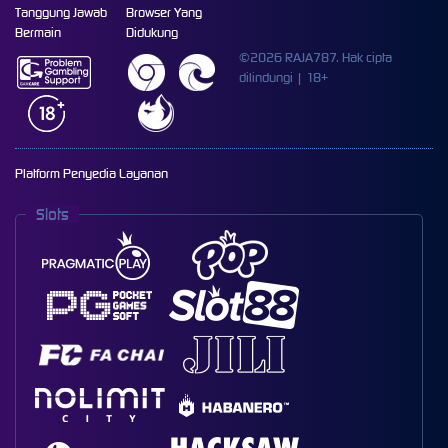
Tanggung Jawab
Browser Yang
Bermain
Didukung
©2026 RAJA787. Hak cipta
dilindungi | 18+
Platform Penyedia Layanan
Slots