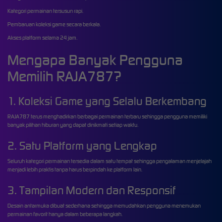
Kategori permainan tersusun rapi.
Pembaruan koleksi game secara berkala.
Akses platform selama 24 jam.
Mengapa Banyak Pengguna
Memilih RAJA787?
1. Koleksi Game yang Selalu Berkembang
RAJA787 terus menghadirkan berbagai permainan terbaru sehingga pengguna memiliki
banyak pilihan hiburan yang dapat dinikmati setiap waktu.
2. Satu Platform yang Lengkap
Seluruh kategori permainan tersedia dalam satu tempat sehingga pengalaman menjelajah
menjadi lebih praktis tanpa harus berpindah ke platform lain.
3. Tampilan Modern dan Responsif
Desain antarmuka dibuat sederhana sehingga memudahkan pengguna menemukan
permainan favorit hanya dalam beberapa langkah.