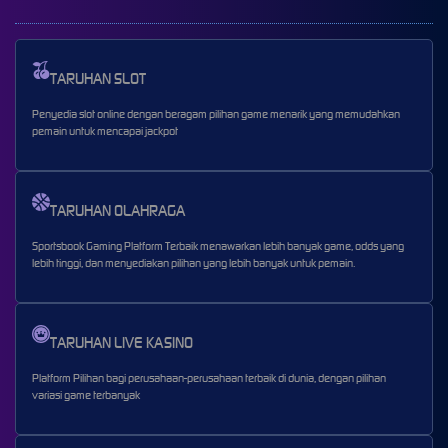
TARUHAN SLOT
Penyedia slot online dengan beragam pilihan game menarik yang memudahkan
pemain untuk mencapai jackpot
TARUHAN OLAHRAGA
Sportsbook Gaming Platform Terbaik menawarkan lebih banyak game, odds yang
lebih tinggi, dan menyediakan pilihan yang lebih banyak untuk pemain.
TARUHAN LIVE KASINO
Platform Pilihan bagi perusahaan-perusahaan terbaik di dunia, dengan pilihan
variasi game terbanyak