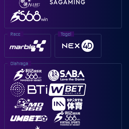
Race
Togel
Olahraga