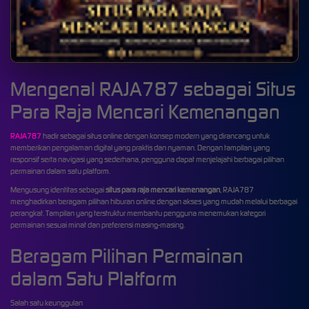
Mengenal RAJA787 sebagai Situs
Para Raja Mencari Kemenangan
RAJA787
hadir sebagai situs online dengan konsep modern yang dirancang untuk
memberikan pengalaman digital yang praktis dan nyaman. Dengan tampilan yang
responsif serta navigasi yang sederhana, pengguna dapat menjelajahi berbagai pilihan
permainan dalam satu platform.
Mengusung identitas sebagai
situs para raja mencari kemenangan
, RAJA787
menghadirkan beragam pilihan hiburan online dengan akses yang mudah melalui berbagai
perangkat. Tampilan yang terstruktur membantu pengguna menemukan kategori
permainan sesuai minat dan preferensi masing-masing.
Beragam Pilihan Permainan
dalam Satu Platform
Salah satu keunggulan