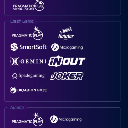
Crash Game
Arcade