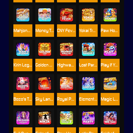
Mahjong Frenzy : Tiles of Fortunes
Money Tree Slot
CNY Fever
Yokai Treasure
Paw House
Kirin Legends
Golden Lion
Highway Kings HD
Lost Paradise 2
Play If You Dare
Bozo's Trick
Sky Lantern
Royal Pastry Chef
Elementalist
Magic Lamp Carnival