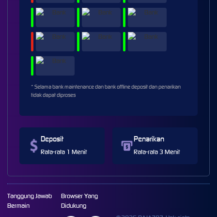
* Selama bank maintenance dan bank offline deposit dan penarikan
tidak dapat diproses
Deposit
Penarikan
Rata-rata 1 Menit
Rata-rata 3 Menit
Tanggung Jawab
Browser Yang
Bermain
Didukung