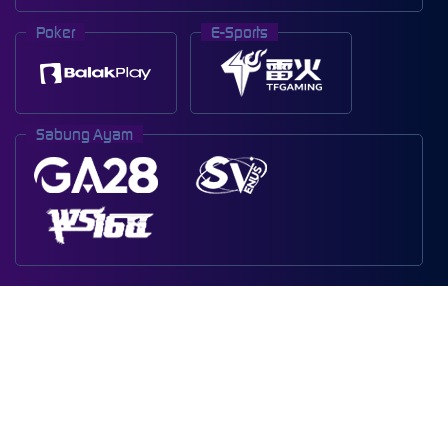
Poker
E-Sports
Sabung Ayam