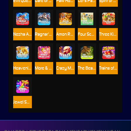
Evil Queen Cauldron
Gate of Ninja
Paw House 2
Let's Party
Spirit of Nine Tails
Nezha And The Dragon Emperor
Ragnar's Conquest
Amon Ra's Relic
Four Scholars
Three Kingdoms Slot
Heavenly Fortune
More & More Love
Crazy Miner
The Beanstalk
Trains of India
Jewel Space