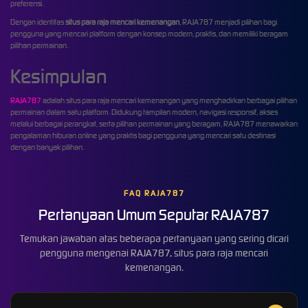
preferensi.
Dengan identitas
situs para raja mencari kemenangan
, RAJA787 menjadi pilihan bagi
pengguna yang mencari platform dengan konsep modern, praktis, dan memiliki beragam
pilihan permainan.
Kesimpulan
RAJA787
adalah situs para raja mencari kemenangan yang menghadirkan berbagai pilihan
permainan dalam satu platform. Didukung tampilan modern, navigasi responsif, akses
melalui berbagai perangkat, serta pilihan permainan yang beragam, RAJA787 menawarkan
pengalaman hiburan online yang praktis bagi pengguna yang mencari satu destinasi
dengan banyak pilihan.
FAQ RAJA787
Pertanyaan Umum Seputar RAJA787
Temukan jawaban atas beberapa pertanyaan yang sering dicari
pengguna mengenai RAJA787, situs para raja mencari
kemenangan.