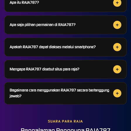
+
Apa itu RAJA787?
+
Apa saja pilihan permainan di RAJA787?
+
Apakah RAJA787 dapat diakses melalui smartphone?
+
Mengapa RAJA787 disebut situs para raja?
Bagaimana cara menggunakan RAJA787 secara bertanggung
+
jawab?
SUARA PARA RAJA
Pengalaman Pengguna RAJA787