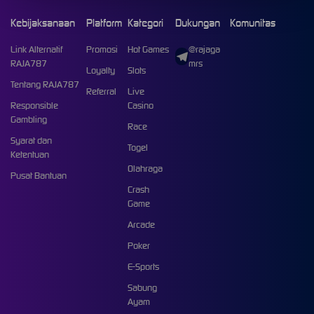
Kebijaksanaan
Platform
Kategori
Dukungan
Komunitas
Link Alternatif
Promosi
Hot Games
@rajaga
RAJA787
mrs
Loyalty
Slots
Tentang RAJA787
Referral
Live
Responsible
Casino
Gambling
Race
Syarat dan
Togel
Ketentuan
Olahraga
Pusat Bantuan
Crash
Game
Arcade
Poker
E-Sports
Sabung
Ayam