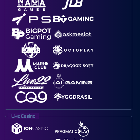
Live Casino