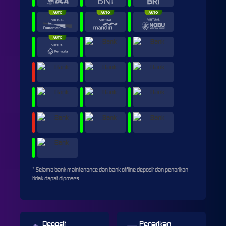
* Selama bank maintenance dan bank offline deposit dan penarikan
tidak dapat diproses
Deposit
Penarikan