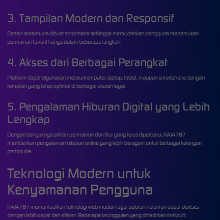
3. Tampilan Modern dan Responsif
Desain antarmuka dibuat sederhana sehingga memudahkan pengguna menemukan
permainan favorit hanya dalam beberapa langkah.
4. Akses dari Berbagai Perangkat
Platform dapat digunakan melalui komputer, laptop, tablet, maupun smartphone dengan
tampilan yang tetap optimal di berbagai ukuran layar.
5. Pengalaman Hiburan Digital yang Lebih
Lengkap
Dengan banyaknya pilihan permainan dan fitur yang terus diperbarui, RAJA787
memberikan pengalaman hiburan online yang lebih beragam untuk berbagai kalangan
pengguna.
Teknologi Modern untuk
Kenyamanan Pengguna
RAJA787 memanfaatkan teknologi web modern agar seluruh halaman dapat diakses
dengan lebih cepat dan efisien. Beberapa keunggulan yang dihadirkan meliputi: